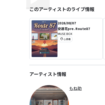
このアーティストのライブ情報
2026/08/07
安達花pre. Route87
MUSE BOX
location_on
心斎橋
アーティスト情報
もね助