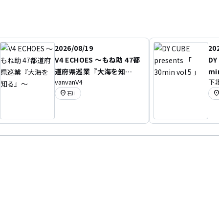
2026/08/19
20
V4 ECHOES 〜もね助 47都
DY
道府県巡業『大海を知
mi
vanvanV4
下北
る』〜
location_on
location
石川