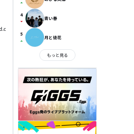
arrow_drop_up
4
青い春
arrow_drop_down
.c
5
月と徒花
arrow_drop_up
もっと見る