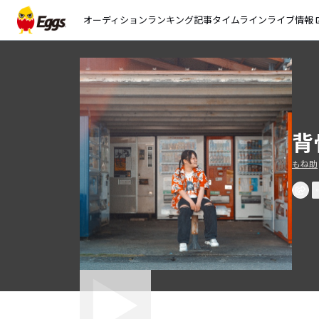
オーディション
ランキング
記事
タイムライン
ライブ情報
open_
背
もね助