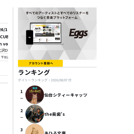
26/10/20
 CUBE presents 「 30
n vol.5 」
沢DY CUBE
_on
下北沢
ランキング
デイリーランキング・
2026/08/07
付
1
仙台シティーキャッツ
check_indeterminate_small
2
the奥歯's
check_indeterminate_small
3
あひる文庫