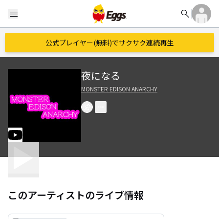
search
menu
公式プレイヤー(無料)でサクサク連続再生
夜になる
MONSTER EDISON ANARCHY
このアーティストのライブ情報