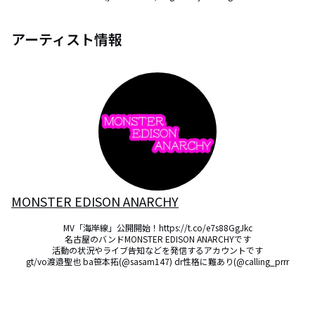
アーティスト情報
MONSTER EDISON ANARCHY
MV「海岸線」公開開始！https://t.co/e7s88GgJkc

名古屋のバンドMONSTER EDISON ANARCHYです

活動の状況やライブ告知などを発信するアカウントです

gt/vo渡邉聖也 ba笹本拓(@sasam147) dr性格に難あり(@calling_prrr