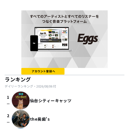
ランキング
デイリーランキング・
2026/08/06
付
1
仙台シティーキャッツ
check_indeterminate_small
2
the奥歯's
check_indeterminate_small