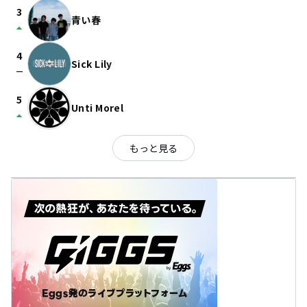
3
青い春
arrow_drop_up
4
Sick Lily
check_indeterminate_small
5
Unti Morel
arrow_drop_up
もっと見る