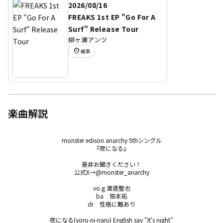
2026/08/16
FREAKS 1st EP "Go For A
Surf" Release Tour
柳ヶ瀬アンツ
location_on
岐阜
楽曲解説
monster edison anarchy 5thシングル

『夜になる』

是非お聞きください！

公式X→@monster_anarchy

vo.g 渡邉聖也

ba    笹本拓

dr    性格に難あり

夜になる(yoru-ni-naru) English say "It's night"