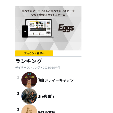
ランキング
デイリーランキング・
2026/08/07
付
1
仙台シティーキャッツ
check_indeterminate_small
2
the奥歯's
check_indeterminate_small
3
あひる文庫