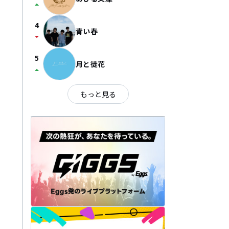
arrow_drop_up
4
青い春
arrow_drop_down
5
月と徒花
arrow_drop_up
もっと見る