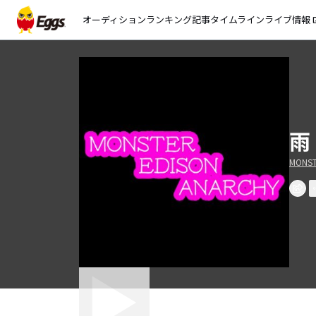
オーディション
ランキング
記事
タイムライン
ライブ情報
open_
雨
MONST