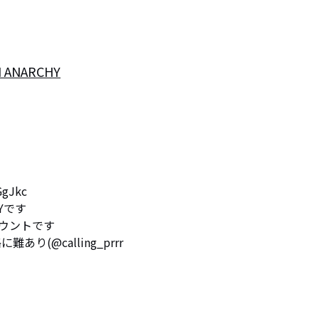
 ANARCHY
Jkc

Yです

ウントです

に難あり(@calling_prrr