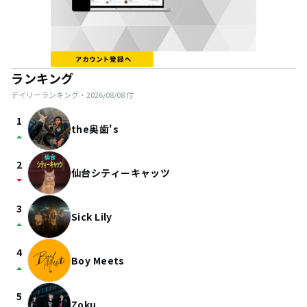
ランキング
デイリーランキング・
2026/08/08
付
1
the奥歯's
arrow_drop_up
2
仙台シティーキャッツ
arrow_drop_down
3
Sick Lily
arrow_drop_up
4
Boy Meets
arrow_drop_up
5
Zoku