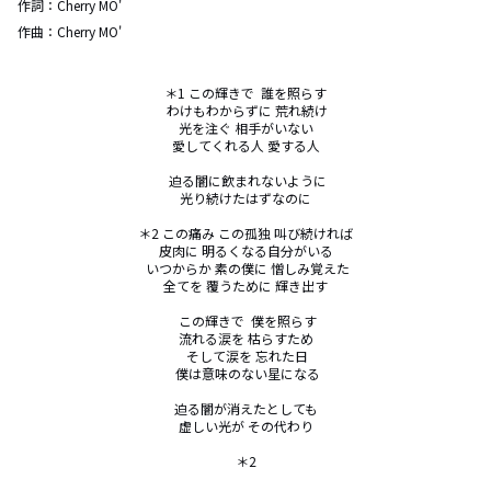
作詞：
Cherry MO'
作曲：
Cherry MO'
＊1 この輝きで  誰を照らす

 わけもわからずに 荒れ続け

光を注ぐ 相手がいない

愛してくれる人 愛する人

 迫る闇に飲まれないように

光り続けたはずなのに

＊2 この痛み この孤独 叫び続ければ

皮肉に 明るくなる自分がいる

 いつからか 素の僕に 憎しみ覚えた

全てを 覆うために 輝き出す

 この輝きで  僕を照らす

流れる涙を 枯らすため

 そして涙を 忘れた日

 僕は意味のない星になる

迫る闇が消えたとしても

虚しい光が その代わり

＊2
