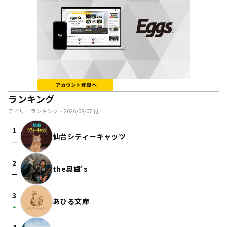
ランキング
デイリーランキング・
2026/08/07
付
1
仙台シティーキャッツ
check_indeterminate_small
2
the奥歯's
check_indeterminate_small
3
あひる文庫
arrow_drop_up