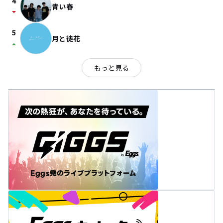
4
青い春
arrow_drop_down
5
月と徒花
arrow_drop_up
もっと見る