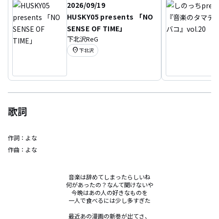
2026/09/19
HUSKY05 presents 「NO
SENSE OF TIME」
下北沢ReG
location_on
下北沢
歌詞
作詞：
よな
作曲：
よな
音楽は辞めてしまったらしいね

何があったの？なんて聞けないや

今晩はあの人の好きなものを

一人で食べるには少し多すぎた

最近あの漫画の新巻が出てさ、
