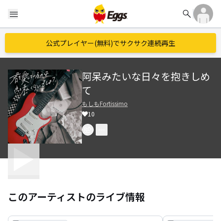
search
menu
公式プレイヤー(無料)でサクサク連続再生
阿呆みたいな日々を抱きしめ
て
もしもFortissimo
10
このアーティストのライブ情報