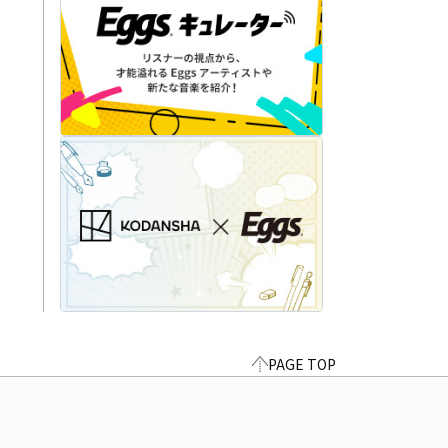
PAGE TOP