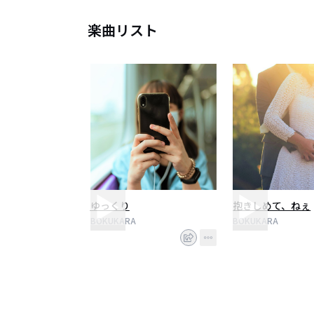
楽曲リスト
ゆっくり
抱きしめて、ねぇ
BOKUKARA
BOKUKARA