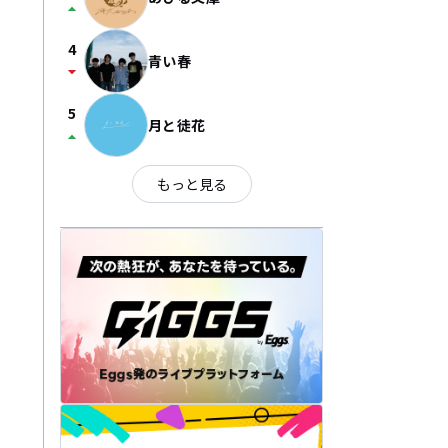
arrow_drop_up
4
青い春
arrow_drop_down
5
月と徒花
arrow_drop_up
もっと見る