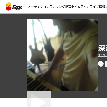
オーディション
ランキング
記事
タイムライン
ライブ情報
open_
深
N NAG