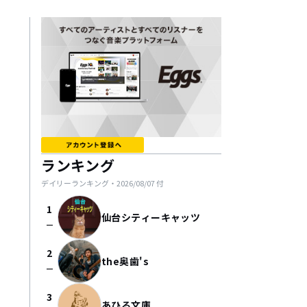
ランキング
デイリーランキング・
2026/08/07
付
1
仙台シティーキャッツ
check_indeterminate_small
2
the奥歯's
check_indeterminate_small
3
あひる文庫