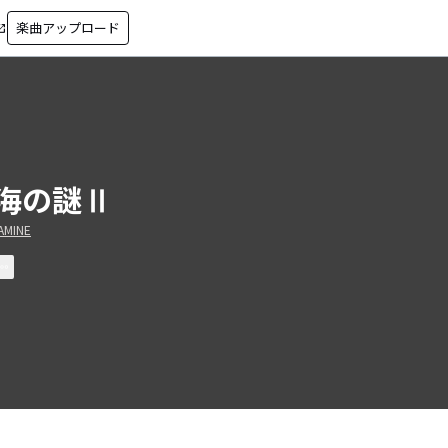
楽曲アップロード
in_new
海の謎Ⅱ
AMINE