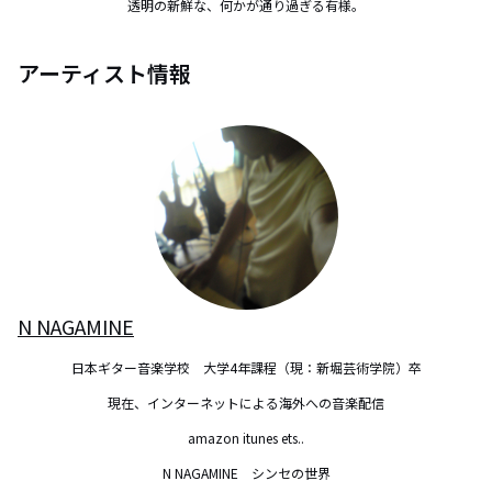
透明の新鮮な、何かが通り過ぎる有様。
アーティスト情報
N NAGAMINE
日本ギター音楽学校　大学4年課程（現：新堀芸術学院）卒

現在、インターネットによる海外への音楽配信

amazon itunes ets..

N NAGAMINE　シンセの世界
