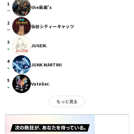
1
the奥歯's
check_indeterminate_small
2
仙台シティーキャッツ
check_indeterminate_small
3
JUGEM.
arrow_drop_up
4
JUNK MARTINI
arrow_drop_up
5
Vatelier.
arrow_drop_up
もっと見る