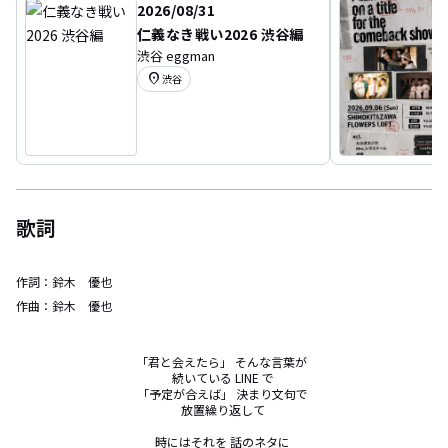
2026/08/31
仁義なき戦い2026 渋谷編
渋谷 eggman
location_on
渋谷
歌詞
作詞：
鈴木 優也
作曲：
鈴木 優也
「君と会えたら」 そんな言葉が  

続いている LINE で 

「予定が合えば」 決まり文句で 

放置繰り返して 

時にはそれを 話のネタに 
