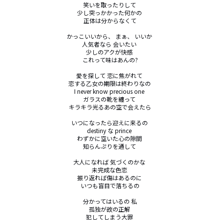
笑いを取ったりして 

少し突っかかった何かの 

正体は分からなくて

かっこいいから、 まぁ、 いいか 

人気者なら 会いたい 

少しのアクが快感 

これって味はあんの?

愛を探して 恋に焦がれて 

恋する乙女の期限は終わりなの 

I never know precious one 

ガラスの靴を纏って 

キラキラ光るあの空で会えたら

いつになったら迎えに来るの 

destiny な prince 

わずかに空いた心の隙間 

知らんぷりを通して 

大人になれば 気づくのかな 

未完成な色恋 

振り返れば傷はあるのに 

いつも盲目で落ちるの

分かってはいるの 私

孤独が故の正解 

犯してしまう大罪 
