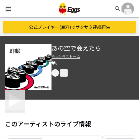
search
menu
公式プレイヤー(無料)でサクサク連続再生
あの空で会えたら
Mrs.シラストーム
6
このアーティストのライブ情報