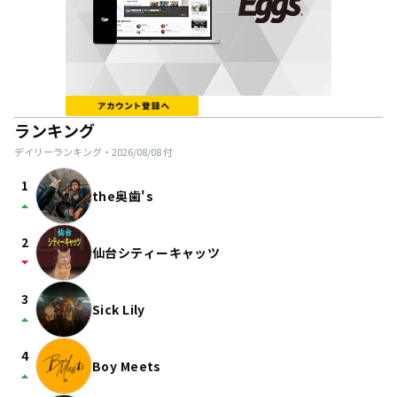
ランキング
デイリーランキング・
2026/08/08
付
1
the奥歯's
arrow_drop_up
2
仙台シティーキャッツ
arrow_drop_down
3
Sick Lily
arrow_drop_up
4
Boy Meets
arrow_drop_up