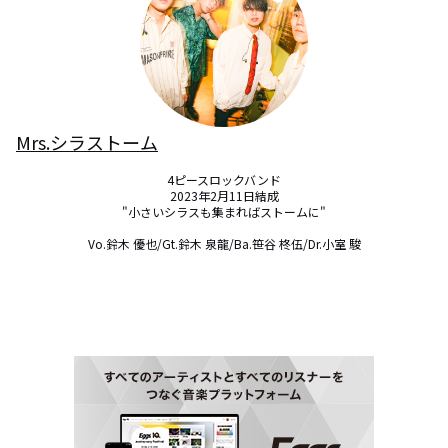
Mrs.シラストーム
4ピースロックバンド

2023年2月11日結成

"小さいシラスも集まればストームに"

Vo.鈴木 優也/Gt.鈴木 泉龍/Ba.笹谷 柊伍/Dr.小室 駿