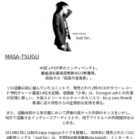
MASA-TSUGU
中部 J-POP界のインディペンデト。

番組過去最高投票数4023票獲得。

目指すは「孤高の音楽家」。

ソロ活動以前に組んでいたユニットで、発売された2枚のCDがタワーレコー
ド予約チャート最高14位を記録。収録曲「少年」は、Doragon ashとの共演
が記憶に新しい、大阪ストリートカルチャーのカリスマ、Ko-ji zero threeを
客演に迎え同性からの圧倒的な支持を得る。

また、活動当初から多方面において評価の高かった作詞のセンスをいかし、
地方で活動するインディーズアーティストや、地下アイドルへの作詞提供をは
じめる。

2014年1月には初のzepp nagoyaライブを経験し、同年秋に発売されたソロ1
st配信シングル「Just for」は、中部NHK放送番組uta-tubeの、インターネッ