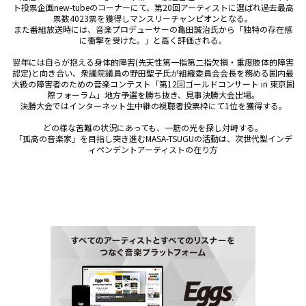
ト投票企画new-tubeのコーナーにて、第20回アーティストに選ばれ過去最高
票数4023票を獲得しマンスリーチャンピオンとなる。

また番組放送時には、音楽プロデューサーの亀田誠治氏から「独特の存在感
に衝撃を受けた。」と高く評価される。

翌年には自らが抱える身体的障害(先天性第一指第二指欠損・重度肢体的障害
認定)と向き合い、衆議院議員の野田聖子氏が組織委員会会長を務める国内最
大級の障害者のための音楽コンテスト「第12回ゴールドコンサート in 東京国
際フォーラム」地方予選を勝ち抜き、見事決勝大会出場。

決勝大会ではインターネット生中継の視聴者投票枠にて1位を獲得する。

どの様な苦難の状況にあっても、一筋の光を探し対峙する。

「孤高の音楽家」を目指し突き進むMASA-TSUGUの活動は、次世代型インデ
ィペンデントアーティストの在り方