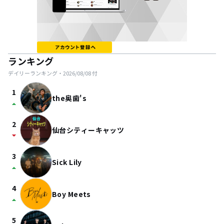
ランキング
デイリーランキング・
2026/08/08
付
1
the奥歯's
arrow_drop_up
2
仙台シティーキャッツ
arrow_drop_down
3
Sick Lily
arrow_drop_up
4
Boy Meets
arrow_drop_up
5