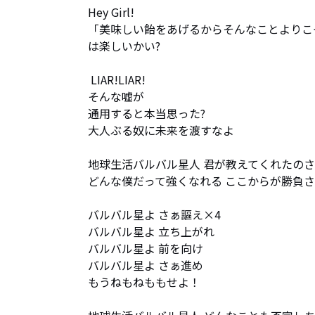
Hey Girl!

「美味しい飴をあげるからそんなことよりこっ
は楽しいかい?

 LIAR!LIAR!

そんな嘘が

通用すると本当思った?

大人ぶる奴に未来を渡すなよ

地球生活バルバル星人 君が教えてくれたのさ
どんな僕だって強くなれる ここからが勝負さ

バルバル星よ さぁ謳え×4

バルバル星よ 立ち上がれ

バルバル星よ 前を向け

バルバル星よ さぁ進め

もうねもねももせよ！
