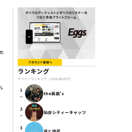
め
ランキング
デイリーランキング・
2026/08/09
付
ル
1
the奥歯's
check_indeterminate_small
2
仙台シティーキャッツ
check_indeterminate_small
3
月と徒花