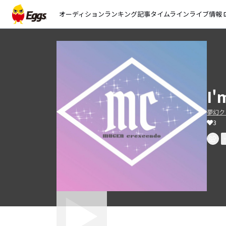
オーディション
ランキング
記事
タイムライン
ライブ情報
open_
I'
夢幻ク
3