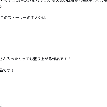
ゃって 地球生活バルバル星人 ダメなのは誰だ? 地球生活ダル


このストーリーの主人公は

さん入ったとっても盛り上がる作品です！

です！

ド