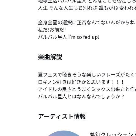
地球生活バルバル星人 どんなことも否定しち
人生 そんな人生もお別れさ 誰もがね 変われる
全身全霊の選択に正否なんてないんだからね 
私だ!お前だ!

バルバル星人 I’m so fed up!
楽曲解説
夏フェスで聴きそうな楽しいフレーズがたく
ロキノン好きは好きかと思います！！！

アイドルの良さとうまくミックス出来たと作品
バルバル星人とはなんなんでしょうか？
アーティスト情報
夢幻クレッシェン