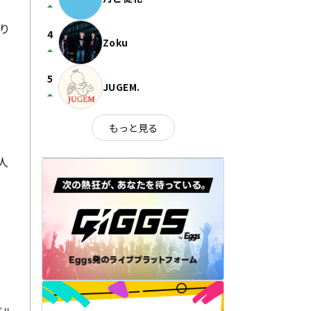
arrow_drop_up
り
4
Zoku
arrow_drop_up
5
JUGEM.
arrow_drop_up
もっと見る
 