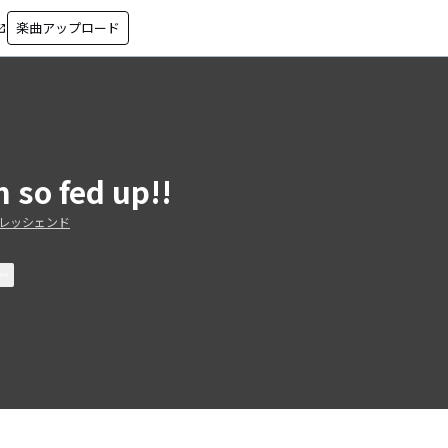
楽曲アップロード
in_new
m so fed up!!
レッシェンド