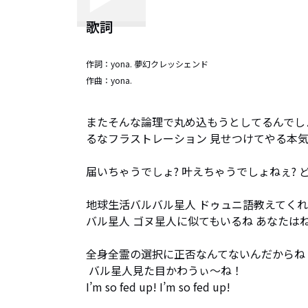
歌詞
作詞：
yona. 夢幻クレッシェンド
作曲：
yona.
またそんな論理で丸め込もうとしてるんでしょう
るなフラストレーション 見せつけてやる本気
届いちゃうでしょ? 叶えちゃうでしょねぇ? どん
地球生活バルバル星人 ドゥュニ語教えてくれ
バル星人 ゴヌ星人に似てもいるね あなたはね
全身全霊の選択に正否なんてないんだからね

 バル星人見た目かわうぃ〜ね！

I’m so fed up! I’m so fed up!
