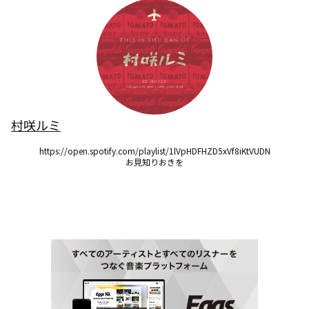
村咲ルミ
https://open.spotify.com/playlist/1lVpHDFHZD5xVf8iKtVUDN

お見知りおきを