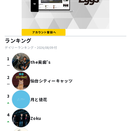
ランキング
デイリーランキング・
2026/08/09
付
1
the奥歯's
check_indeterminate_small
2
仙台シティーキャッツ
check_indeterminate_small
3
月と徒花
arrow_drop_up
4
Zoku
arrow_drop_up