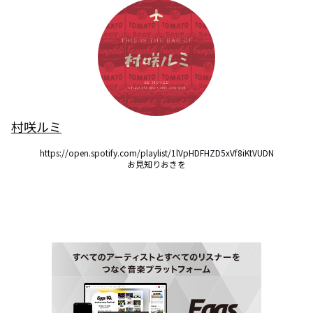
村咲ルミ
https://open.spotify.com/playlist/1lVpHDFHZD5xVf8iKtVUDN

お見知りおきを