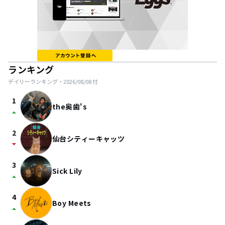
ランキング
デイリーランキング・
2026/08/08
付
1
the奥歯's
arrow_drop_up
2
仙台シティーキャッツ
arrow_drop_down
3
Sick Lily
arrow_drop_up
4
Boy Meets
arrow_drop_up