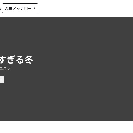
楽曲アップロード
in_new
すぎる冬
ユスラ