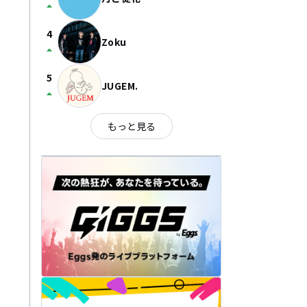
arrow_drop_up
4
Zoku
arrow_drop_up
5
JUGEM.
arrow_drop_up
もっと見る