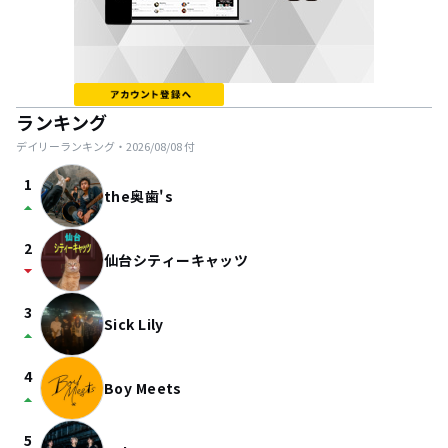
ランキング
デイリーランキング・
2026/08/08
付
1
the奥歯's
arrow_drop_up
2
仙台シティーキャッツ
arrow_drop_down
3
Sick Lily
arrow_drop_up
4
Boy Meets
arrow_drop_up
5