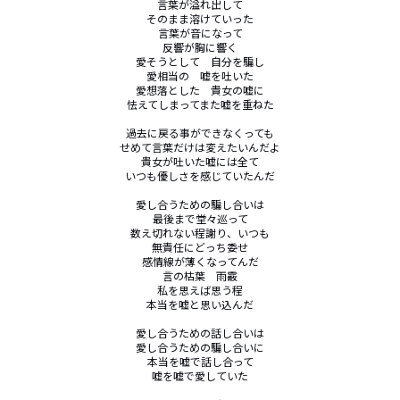
言葉が溢れ出して

そのまま溶けていった

言葉が音になって

反響が胸に響く

愛そうとして　自分を騙し

愛相当の　嘘を吐いた

愛想落とした　貴女の嘘に

怯えてしまってまた嘘を重ねた

過去に戻る事ができなくっても

せめて言葉だけは変えたいんだよ

貴女が吐いた嘘には全て

いつも優しさを感じていたんだ

愛し合うための騙し合いは

最後まで堂々巡って

数え切れない程謝り、いつも

無責任にどっち委せ

感情線が薄くなってんだ

言の枯葉　雨霰

私を思えば思う程

本当を嘘と思い込んだ

愛し合うための話し合いは

愛し合うための騙し合いに

本当を嘘で話し合って

嘘を嘘で愛していた
