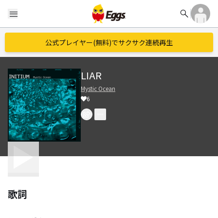
search
menu
公式プレイヤー(無料)でサクサク連続再生
LIAR
Mystic Ocean
6
歌詞