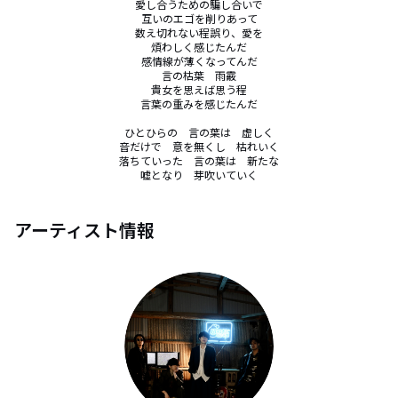
愛し合うための騙し合いで

互いのエゴを削りあって

数え切れない程誤り、愛を

煩わしく感じたんだ

感情線が薄くなってんだ

言の枯葉　雨霰

貴女を思えば思う程

言葉の重みを感じたんだ

ひとひらの　言の葉は　虚しく

音だけで　意を無くし　枯れいく

落ちていった　言の葉は　新たな

嘘となり　芽吹いていく
アーティスト情報