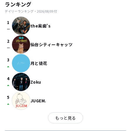
ランキング
デイリーランキング・
2026/08/09
付
1
the奥歯's
check_indeterminate_small
2
仙台シティーキャッツ
check_indeterminate_small
3
月と徒花
arrow_drop_up
4
Zoku
arrow_drop_up
5
JUGEM.
arrow_drop_up
もっと見る