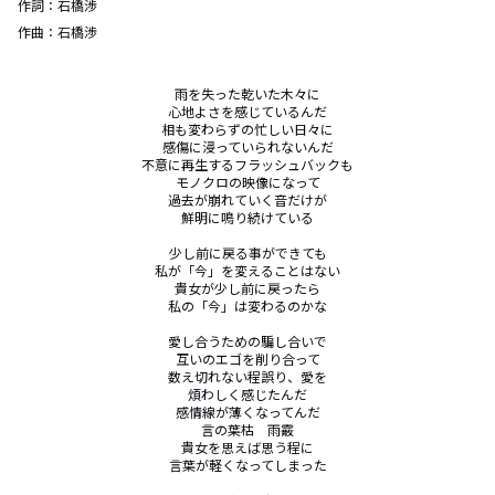
作詞：
石橋渉
作曲：
石橋渉
雨を失った乾いた木々に

心地よさを感じているんだ

相も変わらずの忙しい日々に

感傷に浸っていられないんだ

不意に再生するフラッシュバックも

モノクロの映像になって

過去が崩れていく音だけが

鮮明に鳴り続けている

少し前に戻る事ができても

私が「今」を変えることはない

貴女が少し前に戻ったら

私の「今」は変わるのかな

愛し合うための騙し合いで

互いのエゴを削り合って

数え切れない程誤り、愛を

煩わしく感じたんだ

感情線が薄くなってんだ

言の葉枯　雨霰

貴女を思えば思う程に

言葉が軽くなってしまった
