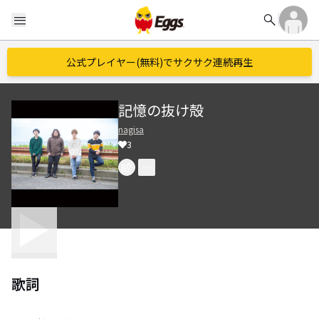
search
menu
公式プレイヤー(無料)でサクサク連続再生
記憶の抜け殻
nagisa
3
歌詞