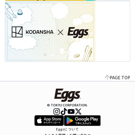
PAGE TOP
© TOKYU CORPORATION.
Eggsについて