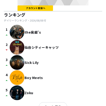
ランキング
デイリーランキング・
2026/08/08
付
1
the奥歯's
arrow_drop_up
2
仙台シティーキャッツ
arrow_drop_down
3
Sick Lily
arrow_drop_up
4
Boy Meets
arrow_drop_up
5
Zoku
arrow_drop_up