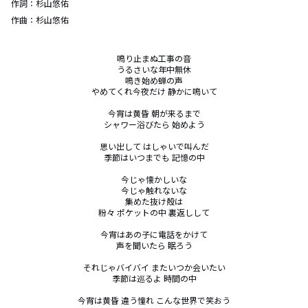
作詞：
杉山悠佑
作曲：
杉山悠佑
鳴り止まぬ工事の音

うるさいな年中無休

鳴き始め蝉の声

やめてくれ今夜だけ 静かに鳴いて

今宵は黄昏 朝が来るまで

シャワー浴びたら 始めよう

思い出して はしゃいで叫んだ

季節はいつまでも 記憶の中

今じゃ懐かしいな

今じゃ触れないな

集めた抜け殻は

粉々 ポケットの中 裏返しして

今宵はあの子に電話をかけて

声を聞いたら 眠ろう

それじゃバイバイ またいつか会いたい

季節は巡るよ 時間の中

今宵は黄昏 違う憧れ こんな世界で笑おう
