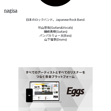
nagisa
日本のロックバンド。Japanese Rock Band.

杉山悠佑(Guitars&Vocals)

磯崎勇輝(Guitars)

パンパカりょー太(Bass)

山下瑠季(Drums)