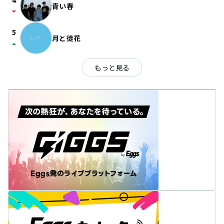
4
青い春
arrow_drop_down
5
月と徒花
arrow_drop_up
もっと見る