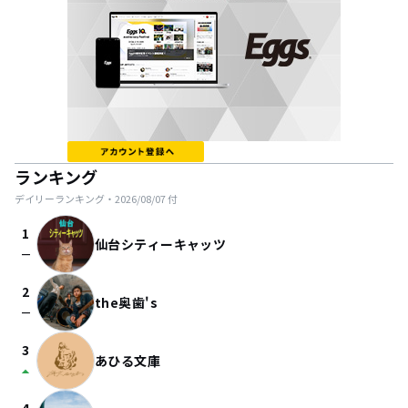
ランキング
デイリーランキング・
2026/08/07
付
1
仙台シティーキャッツ
check_indeterminate_small
2
the奥歯's
check_indeterminate_small
3
あひる文庫
arrow_drop_up