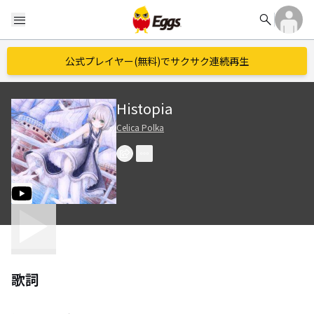
search
menu
公式プレイヤー(無料)でサクサク連続再生
Histopia
Celica Polka
歌詞