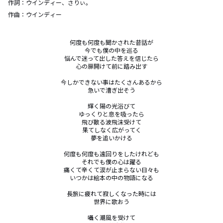
作詞：
ウインディー、さりぃ。
作曲：
ウインディー
何度も何度も聞かされた昔話が

今でも僕の中を巡る

悩んで迷って出した答えを信じたら

心の扉開けて前に踏み出す

今しかできない事はたくさんあるから

急いで漕ぎ出そう

輝く陽の光浴びて

ゆっくりと息を吸ったら

飛び散る波飛沫受けて

果てしなく広がってく

夢を追いかける

何度も何度も遠回りをしたけれども

それでも僕の心は躍る

痛くて辛くて涙が止まらない日々も

いつかは絵本の中の物語になる

長旅に疲れて寂しくなった時には

世界に歌おう

囁く潮風を受けて
