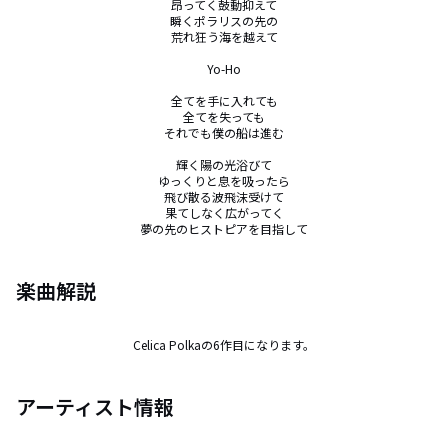
昂ってく鼓動抑えて

瞬くポラリスの先の

荒れ狂う海を越えて

Yo-Ho

全てを手に入れても

全てを失っても

それでも僕の船は進む

輝く陽の光浴びて

ゆっくりと息を吸ったら

飛び散る波飛沫受けて

果てしなく広がってく

夢の先のヒストピアを目指して
楽曲解説
Celica Polkaの6作目になります。
アーティスト情報