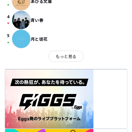
あひる文庫
arrow_drop_up
4
青い春
arrow_drop_down
5
月と徒花
arrow_drop_up
もっと見る