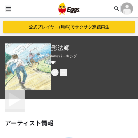
search
menu
公式プレイヤー(無料)でサクサク連続再生
影法師
中村パーキング
1
アーティスト情報