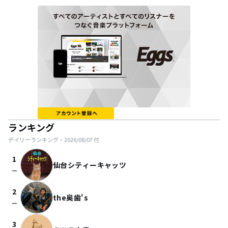
ランキング
デイリーランキング・
2026/08/07
付
1
仙台シティーキャッツ
check_indeterminate_small
2
the奥歯's
check_indeterminate_small
3