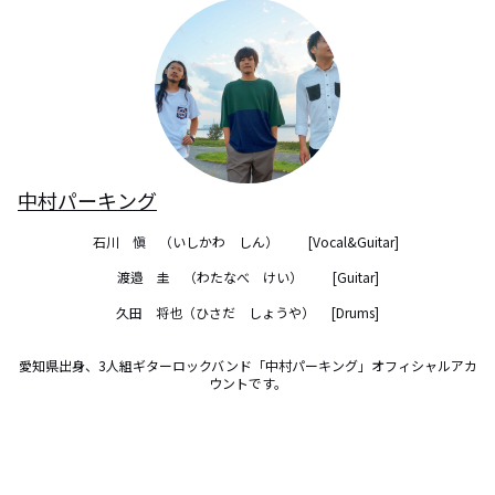
中村パーキング
石川　愼　（いしかわ　しん）　　 [Vocal&Guitar] 

渡邉　圭　（わたなべ　けい） 　　[Guitar]

久田　将也（ひさだ　しょうや） 　[Drums]

愛知県出身、3人組ギターロックバンド「中村パーキング」オフィシャルアカ
ウントです。