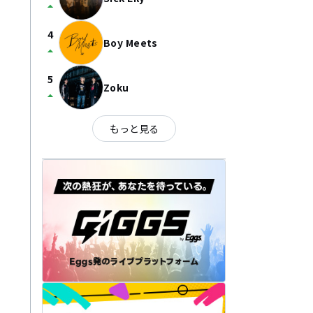
arrow_drop_up
4
Boy Meets
arrow_drop_up
5
Zoku
arrow_drop_up
もっと見る