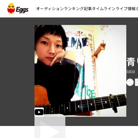
オーディション
ランキング
記事
タイムライン
ライブ情報
open_
青
nana