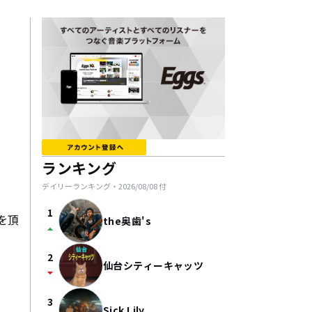
ランキング
デイリーランキング・
2026/08/08
付
1
を頂
the奥歯's
arrow_drop_up
2
仙台シティーキャッツ
arrow_drop_down
3
Sick Lily