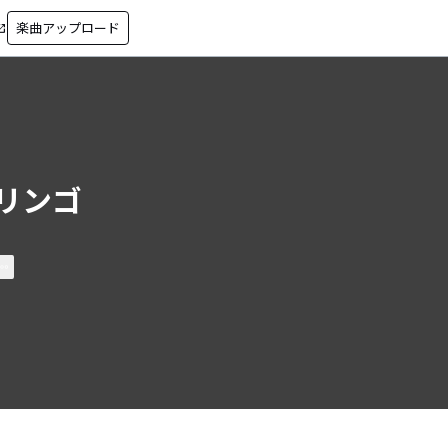
楽曲アップロード
in_new
リンゴ