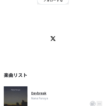
フォローする
東京都
オルタナティブ
/
ロック
OFFICIAL WEBSITE
エモ・オルタナティブ、ドリームポップなどの音楽に影響を受けた楽曲を作
り、東京・神奈川を中心に活動中のSSW。バンド、Charlotte is Mineのボーカ
ル・ギターとしても活動。
楽曲リスト
Daybreak
Nana Furuya