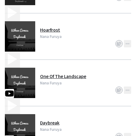
Hoarfrost
Nana Furuya
One Of The Landscape
Nana Furuya
Daybreak
Nana Furuya