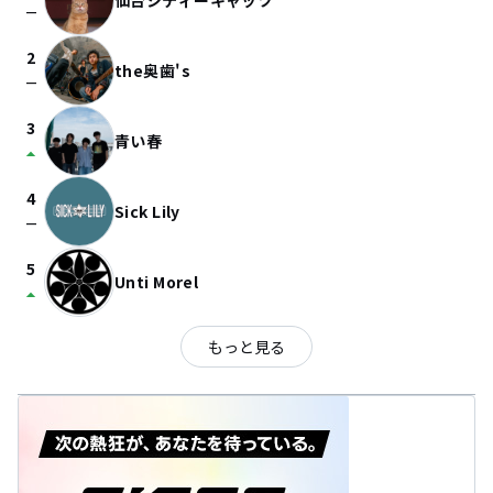
仙台シティーキャッツ
check_indeterminate_small
2
the奥歯's
check_indeterminate_small
3
青い春
arrow_drop_up
4
Sick Lily
check_indeterminate_small
5
Unti Morel
arrow_drop_up
もっと見る