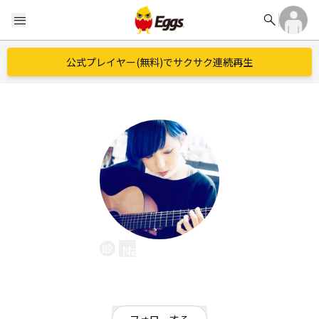
search
menu
公式プレイヤー(無料)でサクサク連続再生
Nana Furuya
EggsID：
nanafuruya
16
フォロワー