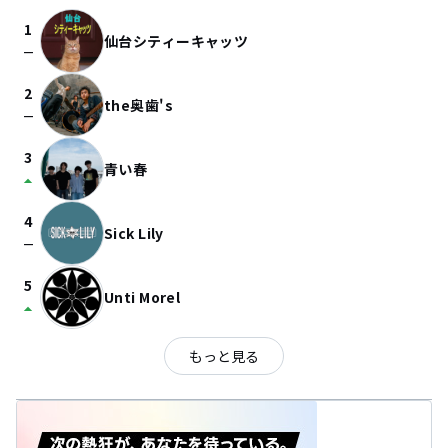
1
仙台シティーキャッツ
check_indeterminate_small
2
the奥歯's
check_indeterminate_small
3
青い春
arrow_drop_up
4
Sick Lily
check_indeterminate_small
5
Unti Morel
arrow_drop_up
もっと見る