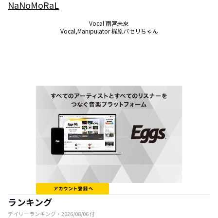
NaNoMoRaL
Vocal 雨宮未來

Vocal,Manipulator 梶原パセリちゃん
ランキング
デイリーランキング・
2026/08/06
付