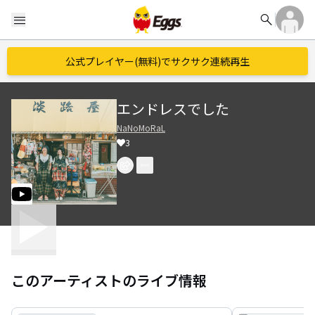
search
menu
公式プレイヤー(無料)でサクサク連続再生
エンドレスでした
NaNoMoRaL
3
このアーティストのライブ情報