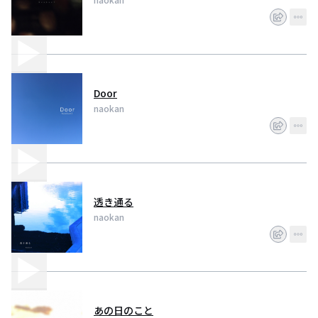
Door
naokan
透き通る
naokan
あの日のこと