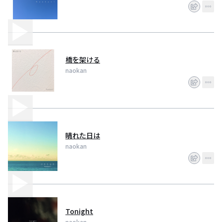
橋を架ける
naokan
晴れた日は
naokan
Tonight
naokan