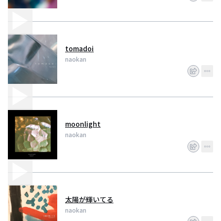
tomadoi
naokan
moonlight
naokan
太陽が輝いてる
naokan