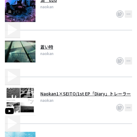
渦 uzu
naokan
蒼い時
naokan
Naokan1×SEITO/1st EP「Diary」トレーラー
naokan