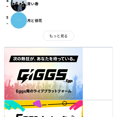
4
青い春
arrow_drop_down
5
月と徒花
arrow_drop_up
もっと見る