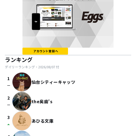
ランキング
デイリーランキング・
2026/08/07
付
1
仙台シティーキャッツ
check_indeterminate_small
2
the奥歯's
check_indeterminate_small
3
あひる文庫
arrow_drop_up