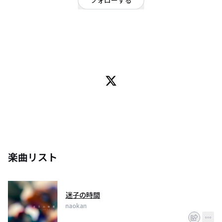
フォローする
神奈川県
シンガーソングライター
/
オルタナティブ
/
ネオソウル
OFFICIAL WEBSITE
singer-songwriter / illustrator / Designソロ音楽活動、DTM、 #挿絵の国、
Naokan1×SEITO、
Indiepop,Rock&Folk/Emo/Neosoul,Funk,R&B/HipHop/Electroとか好き。
slow down recordsからリリース中
楽曲リスト
迷子の時間
naokan