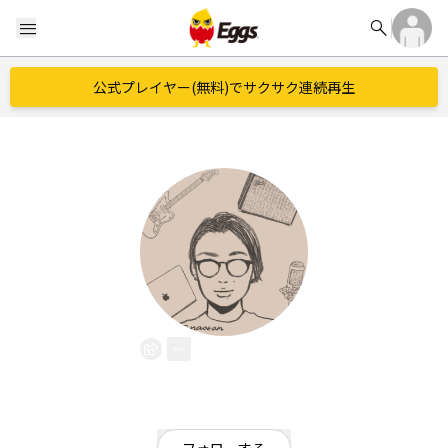
search
menu
公式プレイヤー(無料)でサクサク連続再生
naokan
EggsID：
naokan1
9
フォロワー