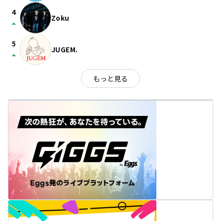
4
Zoku
arrow_drop_up
5
JUGEM.
arrow_drop_up
もっと見る