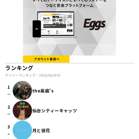
ランキング
デイリーランキング・
2026/08/09
付
1
the奥歯's
check_indeterminate_small
2
仙台シティーキャッツ
check_indeterminate_small
3
月と徒花
arrow_drop_up