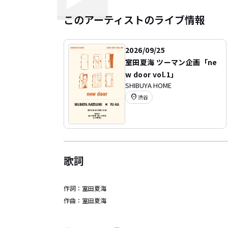
このアーティストのライブ情報
2026/09/25
室田夏海 ツーマン企画「ne
w door vol.1」
SHIBUYA HOME
location_on
渋谷
歌詞
作詞：
室田夏海
作曲：
室田夏海