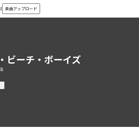
楽曲アップロード
in_new
・ビーチ・ボーイズ
海