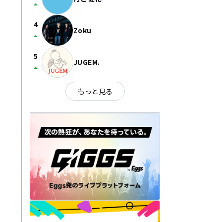
arrow_drop_up
4
Zoku
arrow_drop_up
5
JUGEM.
arrow_drop_up
もっと見る