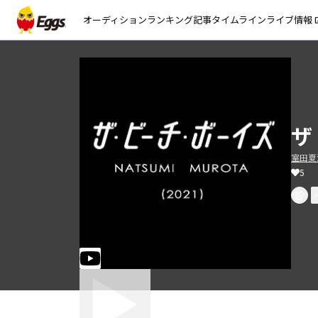
オーディション
ランキング
記事
タイムライン
ライブ情報
open_
ザ
室田夏
5