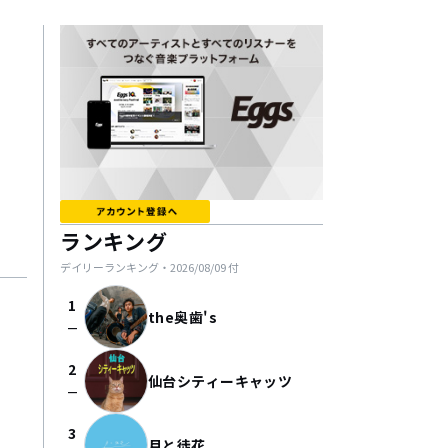
ランキング
デイリーランキング・
2026/08/09
付
1
the奥歯's
check_indeterminate_small
2
仙台シティーキャッツ
check_indeterminate_small
3
月と徒花