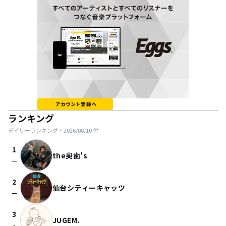
ランキング
デイリーランキング・
2026/08/10
付
1
the奥歯's
check_indeterminate_small
2
仙台シティーキャッツ
check_indeterminate_small
3
JUGEM.