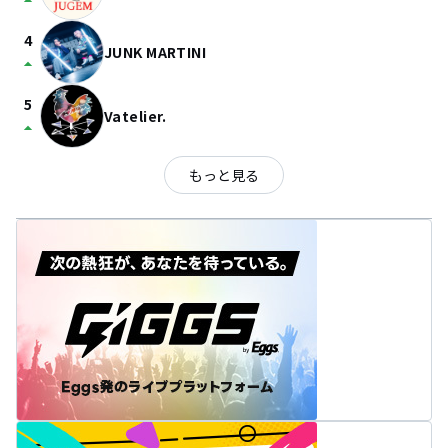
arrow_drop_up
4
JUNK MARTINI
arrow_drop_up
5
Vatelier.
arrow_drop_up
もっと見る