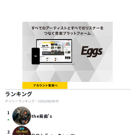
ランキング
デイリーランキング・
2026/08/08
付
1
the奥歯's
arrow_drop_up
2