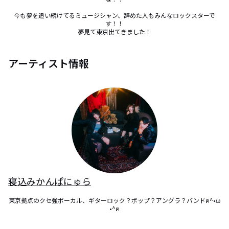
今も夢を追い続けてるミュージシャン、辞めた人もみんなロックスターで
す！！

夢見て東京出てきました！
アーティスト情報
寝込みかんぱにゅら
東京拠点のクセ強ボーカル、ギターロック？ポップ？アングラ？バンドฅ^•ω
•^ฅ