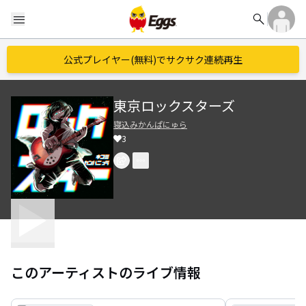
search
menu
公式プレイヤー(無料)でサクサク連続再生
東京ロックスターズ
寝込みかんぱにゅら
3
このアーティストのライブ情報