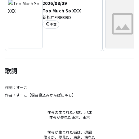
2026/08/09
Too Much So XXX
新松戸FIREBIRD
location_on
千葉
歌詞
作詞：
すーこ
作曲：
すーこ【編曲寝込みかんぱにゅら】
僕らの生まれた地球、地球

僕らが夢見た東京、東京

僕らが生まれた街は、退屈

僕らが、夢見た、東京、壊れた
