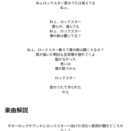
ねぇロックスター君のうたは覚えてる

ねぇ、

ねぇ、ロックスター

僕らが、滅んでも

ねぇ、ロックスター

僕の歌は響いてる？

ねぇ、ロックスター教えて僕の歌は聞こえるか？

君が描いた明日も全部僕が連れてくよ

届かなかった

思いは

僕が歌うから

ロックスター

君のうたで作られた

から
楽曲解説
ギターロックサウンドにロックスターへ向けた切ない歌詞が聞きどころか
な！？
