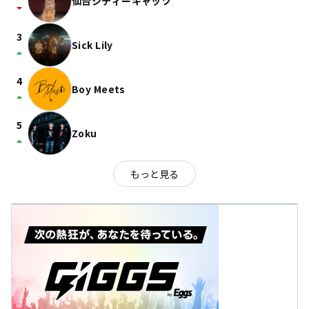
仙台シティーキャッツ
arrow_drop_down
3
Sick Lily
arrow_drop_up
4
Boy Meets
arrow_drop_up
5
Zoku
arrow_drop_up
もっと見る