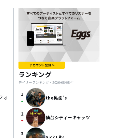
ランキング
デイリーランキング・
2026/08/08
付
1
フォ
the奥歯's
arrow_drop_up
2
仙台シティーキャッツ
arrow_drop_down
3
Sick Lily