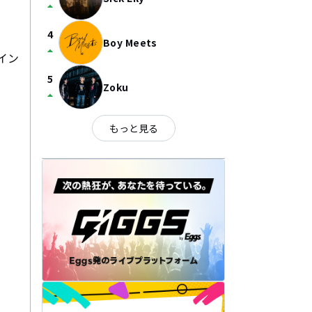
arrow_drop_up
4
Boy Meets
arrow_drop_up
クイン
5
Zoku
arrow_drop_up
もっと見る