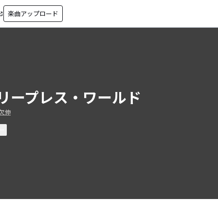
楽曲アップロード
in_new
リープレス・ワールド
欠伸