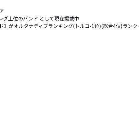


キング上位のバンド として現在掲載中

ールド】がオルタナティブランキング(トルコ-1位)(総合4位)ラン