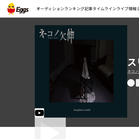
オーディション
ランキング
記事
タイムライン
ライブ情報
open_
ス
ネコノ