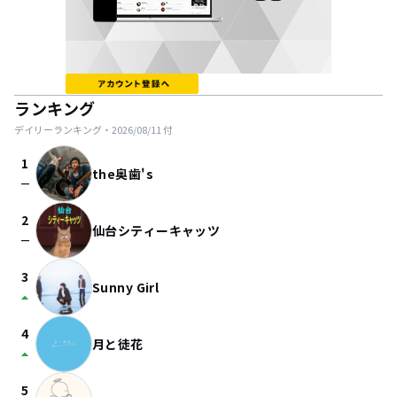
ランキング
デイリーランキング・
2026/08/11
付
1
the奥歯's
check_indeterminate_small
2
仙台シティーキャッツ
check_indeterminate_small
3
Sunny Girl
arrow_drop_up
4
月と徒花
arrow_drop_up
5