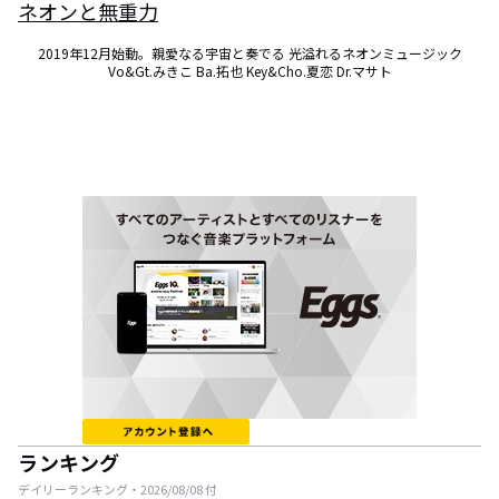
ネオンと無重力
2019年12月始動。親愛なる宇宙と奏でる 光溢れるネオンミュージック

Vo&Gt.みきこ Ba.拓也 Key&Cho.夏恋 Dr.マサト
ランキング
デイリーランキング・
2026/08/08
付