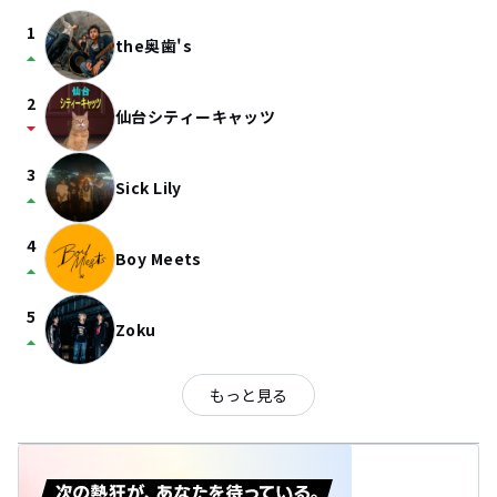
1
the奥歯's
arrow_drop_up
2
仙台シティーキャッツ
arrow_drop_down
3
Sick Lily
arrow_drop_up
4
Boy Meets
arrow_drop_up
5
Zoku
arrow_drop_up
もっと見る