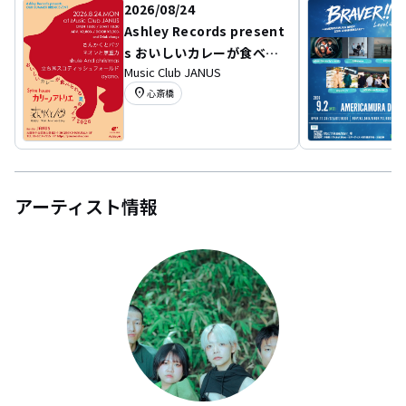
2026/08/24
Ashley Records present
s おいしいカレーが食べら
Music Club JANUS
れる夏のライブ 2026
location_on
心斎橋
アーティスト情報