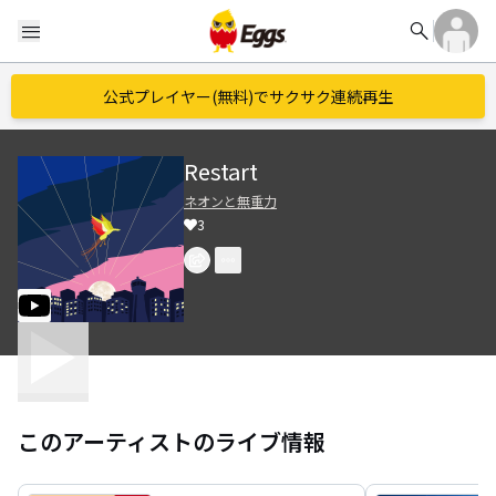
search
menu
公式プレイヤー(無料)でサクサク連続再生
Restart
ネオンと無重力
3
このアーティストのライブ情報