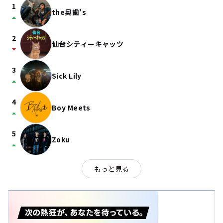
1
the奥歯's
arrow_drop_up
2
仙台シティーキャッツ
arrow_drop_down
3
Sick Lily
arrow_drop_up
4
Boy Meets
arrow_drop_up
5
Zoku
arrow_drop_up
もっと見る