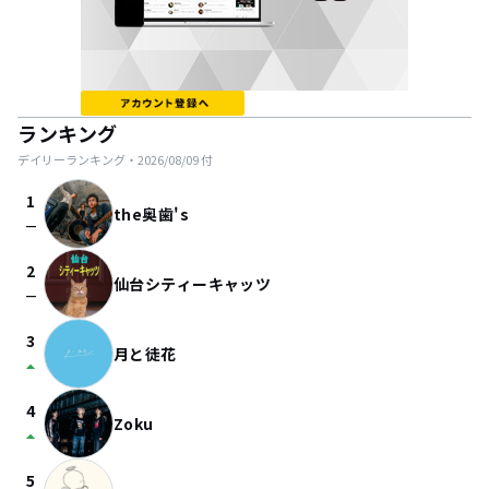
ランキング
デイリーランキング・
2026/08/09
付
1
the奥歯's
check_indeterminate_small
2
仙台シティーキャッツ
check_indeterminate_small
3
月と徒花
arrow_drop_up
4
Zoku
arrow_drop_up
5