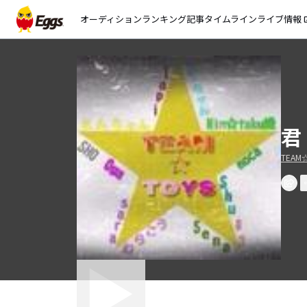
オーディション
ランキング
記事
タイムライン
ライブ情報
open_
君
TEAM