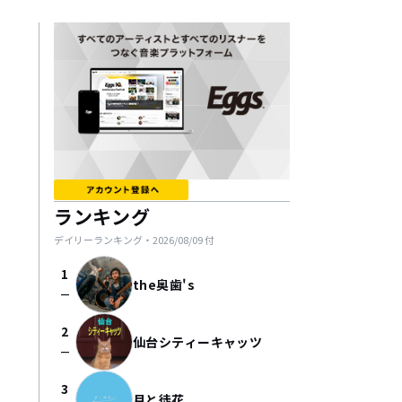
ランキング
デイリーランキング・
2026/08/09
付
1
the奥歯's
check_indeterminate_small
2
仙台シティーキャッツ
check_indeterminate_small
3
月と徒花