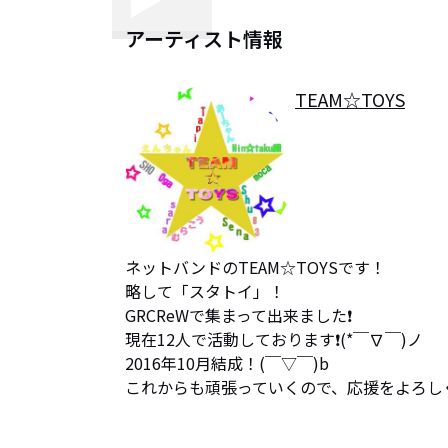
アーティスト情報
TEAM☆TOYS
ネットバンドのTEAM☆TOYSです！

略して「スタトイ」！

GRCReWで集まって出来ました❗

現在12人で活動しております❗(*￣∇￣)ノ

2016年10月結成！(￣▽￣)b

これからも頑張っていくので、応援をよろしくお