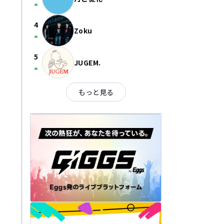
arrow_drop_up
4
Zoku
arrow_drop_up
5
JUGEM.
arrow_drop_up
もっと見る