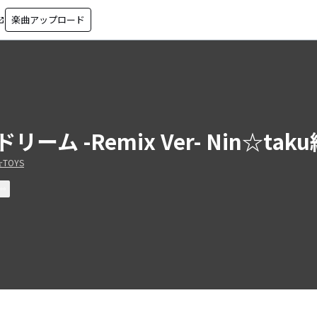
楽曲アップロード
in_new
ドリーム -Remix Ver- Nin☆tak
☆TOYS