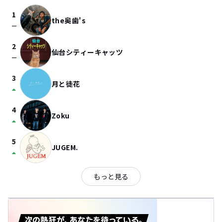
1
the奥歯's
check_indeterminate_small
2
仙台シティーキャッツ
check_indeterminate_small
3
月と徒花
arrow_drop_up
4
Zoku
arrow_drop_up
5
JUGEM.
arrow_drop_up
もっと見る