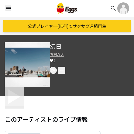
search
menu
公式プレイヤー(無料)でサクサク連続再生
幻日
西村八大
2
このアーティストのライブ情報