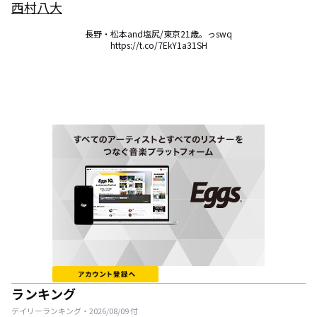
西村八大
長野・松本and塩尻/東京21歳。っswq

https://t.co/7EkY1a31SH
ランキング
デイリーランキング・
2026/08/09
付