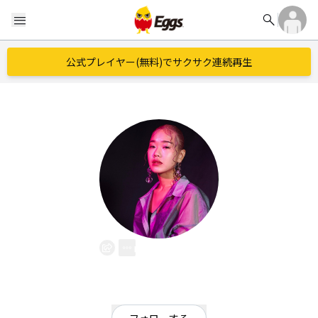
search
menu
公式プレイヤー(無料)でサクサク連続再生
中村早紀
EggsID：
nkmr__saki
41
フォロワー