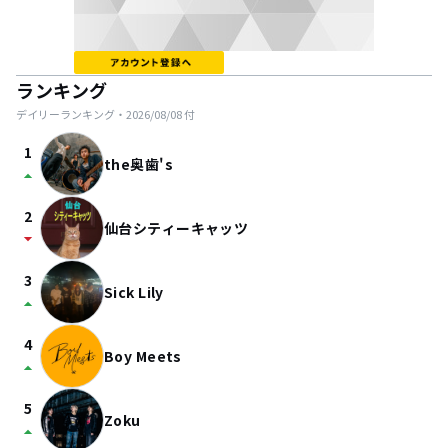
ランキング
デイリーランキング・
2026/08/08
付
1
the奥歯's
arrow_drop_up
2
仙台シティーキャッツ
arrow_drop_down
3
Sick Lily
arrow_drop_up
4
Boy Meets
arrow_drop_up
5
Zoku
arrow_drop_up