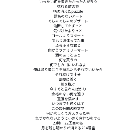
いったい何を書きたかったんだろう

枯れる前の花

柄の消えたpuzzle

題名のないアート

ぐちゃぐちゃのデザート

油断してたずっと

気づけたよやっと

ゴールよりスタート

でもう決まってた事

ふらふらな君と

向かうファミリーマート

酒のあてとあと

何を買うの

何でもカゴにいれなよ

俺は帰り道に手を握れたらそれでいいから

それだけで十分

部屋に着く

靴を脱ぐ

今すぐと言わんばかり

余裕のない俺を遮り

空腹を満たす

いつまでも続くはず

この数分間の純文学

何が悲しくて冷えきった唇

気づかれないように小さく背伸びをする

23時　22回目の冬

月を残し明かりが消える204号室