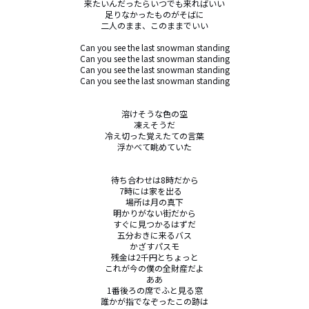
来たいんだったらいつでも来ればいい

足りなかったものがそばに

二人のまま、このままでいい

Can you see the last snowman standing

Can you see the last snowman standing

Can you see the last snowman standing

Can you see the last snowman standing

溶けそうな色の空

凍えそうだ

冷え切った覚えたての言葉

浮かべて眺めていた

待ち合わせは8時だから

7時には家を出る    

場所は月の真下

明かりがない街だから

すぐに見つかるはずだ

五分おきに来るバス

かざすパスモ

残金は2千円とちょっと

これが今の僕の全財産だよ

ああ

1番後ろの席でふと見る窓

誰かが指でなぞったこの跡は
