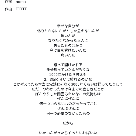
作詞：
noma
作曲：
FFFFFF
幸せな自分が

偽りとかなにかだとしか思えないんだ

怖いんだ

なりたくなかった大人に

失ったものばかり

今は目を背けたいんだ

痛いんだ

蹴って開けたドア

多分焦っていたんだろうな

1000年かけたら答えも

2、3個くらいは絞れるのかな

とか考えてたら本当に冗談じゃなく3000年くらいは経ってたりして

ただ一つわかったのは今までの虚しさだとか

ぼんやりした雨雲みたいなこの気持ちは

ぜんぶぜんぶ

何一ついらないものだったってこと

ぜんぶぜんぶ

何一つ必要のなかったもの

だから

いたいんだったらずっといればいい
