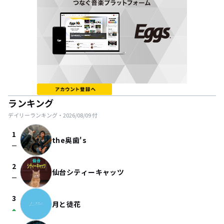
ランキング
デイリーランキング・
2026/08/09
付
1
the奥歯's
check_indeterminate_small
2
仙台シティーキャッツ
check_indeterminate_small
3
月と徒花
arrow_drop_up