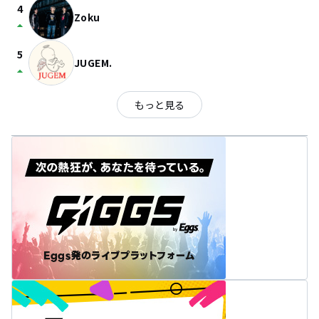
4
Zoku
arrow_drop_up
5
JUGEM.
arrow_drop_up
もっと見る