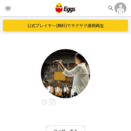
search
menu
公式プレイヤー(無料)でサクサク連続再生
Taishi Nomura
EggsID：
nomu1011
5
フォロワー