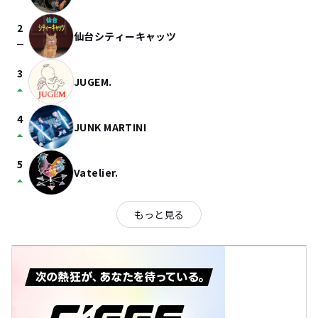
2
仙台シティーキャッツ
check_indeterminate_small
3
JUGEM.
arrow_drop_up
4
JUNK MARTINI
arrow_drop_up
5
Vatelier.
arrow_drop_up
もっと見る