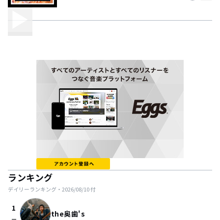
ランキング
デイリーランキング・
2026/08/10
付
1
the奥歯's
check_indeterminate_small