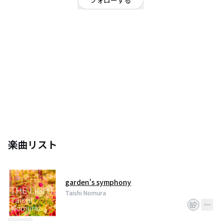
フォローする
岡山県
ロック
OFFICIAL WEBSITE
作詞・作曲・編曲・ボーカルとギターの演奏も行うソロミュージシャン（と
きどきベースも）
UKロックサウンドに軸足を置きつつ日本人らしい歌謡曲にも通じるメロディ
が特徴。
2020年には自身初のリリース作品となるEP「Someone Who Knows」をリ
リース（https://linkco.re/9mmce2Be​）
続いて2021年7月にはSINGLE「Reborn」をリリース
（https://linkco.re/ucM47yuc）
楽曲リスト
現在はフルアルバム「THE LIGHT」の完成を目指して奮闘中。
ひとり呑みの達人。
二人の姪っ子を溺愛している。
garden's symphony
ぜひチャンネル登録お願いします！
Taishi Nomura
※bandcampを通じて制作の支援をしていただけると幸いです！
（https://taishinomura.bandcamp.com/track/reborn）