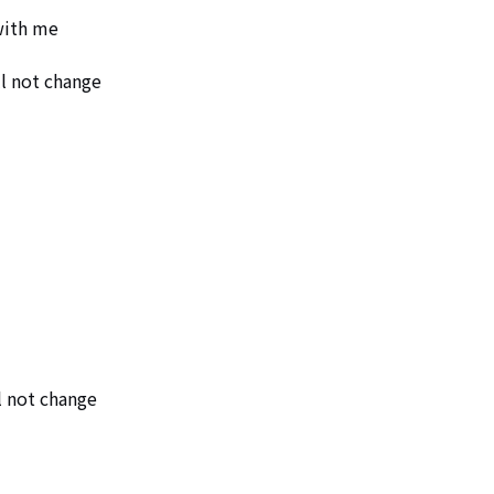
ith me

l not change

 not change
