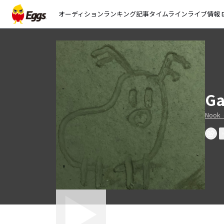
オーディション
ランキング
記事
タイムライン
ライブ情報
open_
Ga
Nook_