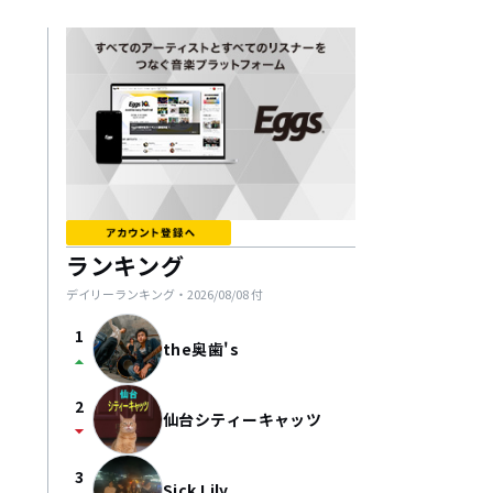
ランキング
デイリーランキング・
2026/08/08
付
1
the奥歯's
arrow_drop_up
2
仙台シティーキャッツ
arrow_drop_down
3
Sick Lily