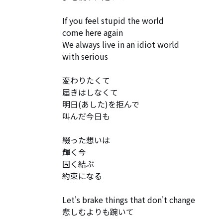
If you feel stupid the world 

come here again

We always live in an idiot world 

with serious 

変わりたくて

届きはしなくて

明日(あした)を拒んで

叫んだ今日も

綴った想いは

輝く今

固く結ぶ

約束になる

Let's brake things that don't change

悲しむよりも踠いて
