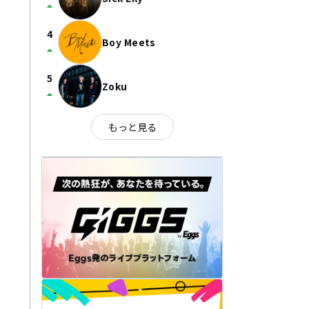
arrow_drop_up
4
Boy Meets
arrow_drop_up
5
Zoku
arrow_drop_up
もっと見る