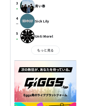
3
青い春
arrow_drop_up
4
Sick Lily
check_indeterminate_small
5
Unti Morel
arrow_drop_up
もっと見る