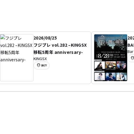
2026/08/25
20
フジプレ vol.282 –KINGSX
BA
Bar
移転5周年 anniversary-
ERY
location
KINGSX
location_on
神戸