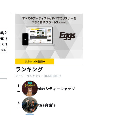
26/08/28
2027/04/30
ND STAGE
ノーサイド・アウトサ
 TONE8.0 + BASEMENT GALL
ー presents “遊人共
_on
OSAKA MUSE
大阪
化計画 -ONE MAN SHO
location_on
心斎橋
t OSAKA MUSE-“
ランキング
デイリーランキング・
2026/08/06
付
1
仙台シティーキャッツ
check_indeterminate_small
2
the奥歯's
check_indeterminate_small