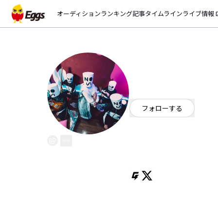
オーディション
ランキング
記事
タイムライン
ライブ情報
open_
ノーサイド・ア
EggsID：
noside_outcider
10
フォロワー
フォローする
ポップ
/
ロック
OFFICIAL WEBSITE
ワタシタチハ、ジャパニーズポッ
チケット取り置きはこちら→https://t