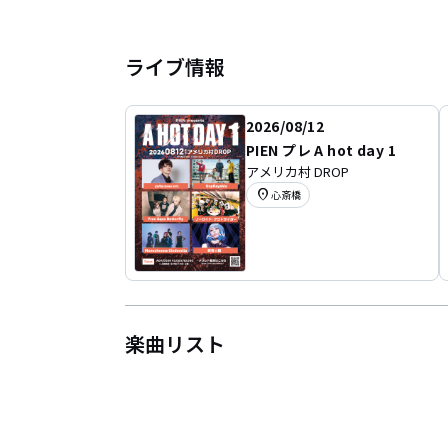
ライブ情報
2026/08/12
PIEN プレ A hot day 1
アメリカ村 DROP
location_on
心斎橋
楽曲リスト