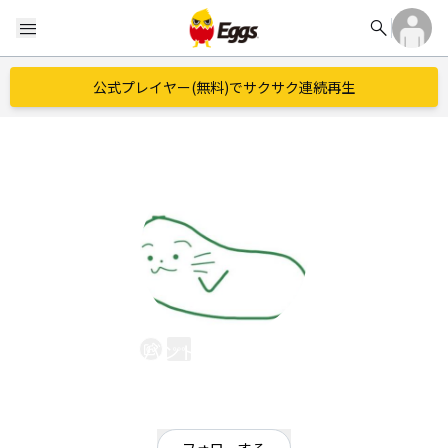
search
menu
公式プレイヤー(無料)でサクサク連続再生
バンド『のざらし』
EggsID：
nozarasi_band
0
フォロワー