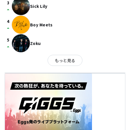
3
Sick Lily
arrow_drop_up
4
Boy Meets
arrow_drop_up
5
Zoku
arrow_drop_up
もっと見る