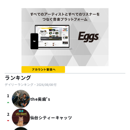
ランキング
デイリーランキング・
2026/08/08
付
1
the奥歯's
arrow_drop_up
2
仙台シティーキャッツ
arrow_drop_down