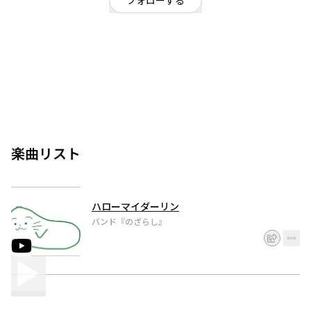
フォローする
ポップロックバンド。都内、千葉県を中心に活動中。 vo.gt中村
(@misakiyan86) gt高橋(@tkryoo) ba鈴木(@7010_naotter) dr佐藤
(@y2u2y2a)
楽曲リスト
ハローマイダーリン
バンド『のざらし』