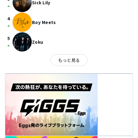
Sick Lily
arrow_drop_up
4
Boy Meets
arrow_drop_up
5
Zoku
arrow_drop_up
もっと見る