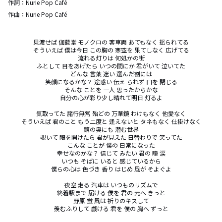
作詞：
Nurie Pop Café
作曲：
Nurie Pop Café
見渡せば 伽藍堂 モノクロの 客車両 あてもなく 揺られてる

そういえば 僕は今日 この胸の 寒空を 果てしなく 広げてる

流れる灯りは 何処かの街

ふとして 目をあげたら いつの間にか 君がいて 泣いてた

どんな 言葉 迷い 選んだ割には

笑顔になるかな？ 途惑い 伝え られず 口を 閉じる

そんな ことを 一人 思ったからかな

自分の心が彩り少し晴れて明日 灯るよ

気取ってた 諸行無常 殆どの 万華鏡 わけもなく 他愛なく

そういえば 君のこと もう二度と 逢えないと タネもなく 仕掛けなく

鏡の奥にも 潜む世界

覗いて 眼を開けたら 君が見えた 日替わりで 笑ってた

こんな ことが 僕の 日常になった

幸せなのかな？ 信じて みたい 君の 瞳 涙

いつも そばに いると 感じているから

僕らの心は 色づき 香り はじめ 風が そよぐよ

夜空 走る 汽車は いつものリズムで

終着駅まで 届ける 僕を 君の 元へ きっと

野原 蛍 風は 祈りのキスして

羨むふりして 戯ける 君を 僕の 胸へ ずっと