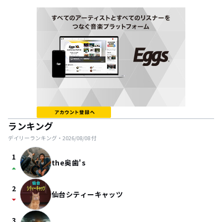
ランキング
デイリーランキング・
2026/08/08
付
1
the奥歯's
arrow_drop_up
2
仙台シティーキャッツ
arrow_drop_down
3