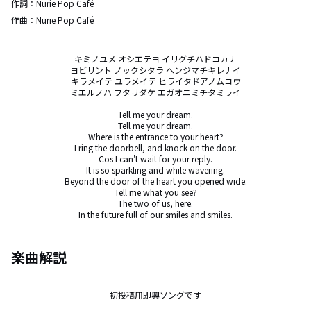
作詞：
Nurie Pop Café
作曲：
Nurie Pop Café
キミノユメ オシエテヨ イリグチハドコカナ

ヨビリント ノックシタラ ヘンジマチキレナイ

キラメイテ ユラメイテ ヒライタドアノムコウ

ミエルノハ フタリダケ エガオニミチタミライ

Tell me your dream.

Tell me your dream.

Where is the entrance to your heart?

I ring the doorbell, and knock on the door.

Cos I can't wait for your reply.

It is so sparkling and while wavering.

Beyond the door of the heart you opened wide.

Tell me what you see?

The two of us, here.

In the future full of our smiles and smiles.
楽曲解説
初投稿用即興ソングです