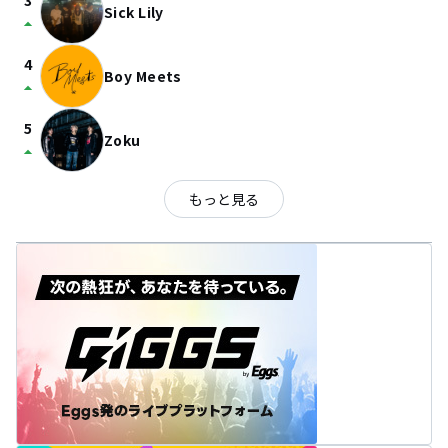
3
Sick Lily
arrow_drop_up
4
Boy Meets
arrow_drop_up
5
Zoku
arrow_drop_up
もっと見る