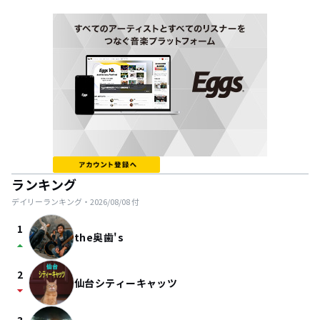
ランキング
デイリーランキング・
2026/08/08
付
1
the奥歯's
arrow_drop_up
2
仙台シティーキャッツ
arrow_drop_down