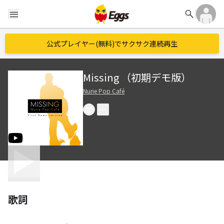
search
menu
公式プレイヤー(無料)でサクサク連続再生
Missing （初期デモ版）
Nurie Pop Café
歌詞