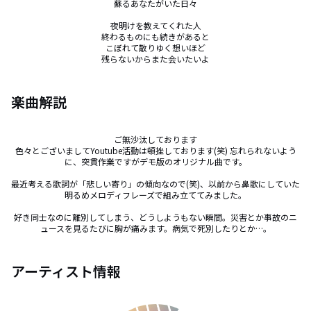
蘇るあなたがいた日々

夜明けを教えてくれた人

終わるものにも続きがあると

こぼれて散りゆく想いほど

残らないからまた会いたいよ
楽曲解説
ご無沙汰しております

色々とございましてYoutube活動は頓挫しております(笑) 忘れられないよう
に、突貫作業ですがデモ版のオリジナル曲です。

最近考える歌詞が「悲しい寄り」の傾向なので(笑)、以前から鼻歌にしていた
明るめメロディフレーズで組み立ててみました。

好き同士なのに離別してしまう、どうしようもない瞬間。災害とか事故のニ
ュースを見るたびに胸が痛みます。病気で死別したりとか…。
アーティスト情報