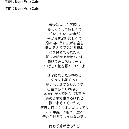
作詞：
Nurie Pop Café
作曲：
Nurie Pop Café
最後に見せた笑顔は

優しくそして寂しくて

泣いてもいいか全然

分からず余計悲しくて

窓の向こうに広がる空を

眺めるふりで逃げる時よ

心を染めてくれた人

解けた紐をまた結んでよ

戯けてみせてもう一度

伸ばした腕を掴んでいてよ

迷子になった気持ちは

切なく心細くって

誰にも見えてないようで

彷徨うひとりは探して

角を曲がって散らばる声を

集める夢で生きるけれど

隣で求めてくれた人

何処に行こうとまた見つけてよ

この手握ってもう二度と

傍から消えてしまわないでよ

同じ季節が香るたび
