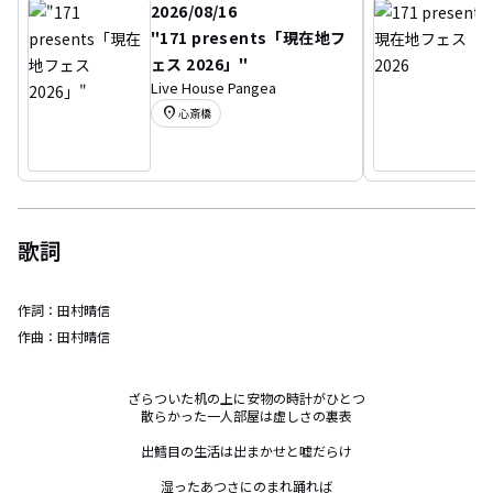
2026/08/16
"171 presents「現在地フ
ェス 2026」"
Live House Pangea
location_on
心斎橋
歌詞
作詞：
田村晴信
作曲：
田村晴信
ざらついた机の上に安物の時計がひとつ

散らかった一人部屋は虚しさの裏表

出鱈目の生活は出まかせと嘘だらけ

湿ったあつさにのまれ踊れば
