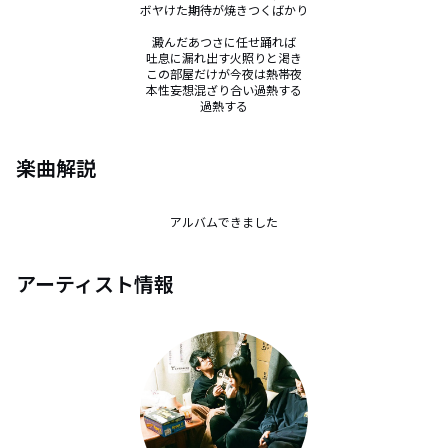
ボヤけた期待が焼きつくばかり

澱んだあつさに任せ踊れば

吐息に漏れ出す火照りと渇き

この部屋だけが今夜は熱帯夜

本性妄想混ざり合い過熱する

過熱する
楽曲解説
アルバムできました
アーティスト情報