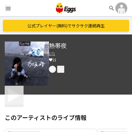
search
menu
公式プレイヤー(無料)でサクサク連続再生
熱帯夜
171
21
このアーティストのライブ情報