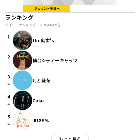
ランキング
デイリーランキング・
2026/08/09
付
1
the奥歯's
check_indeterminate_small
2
仙台シティーキャッツ
check_indeterminate_small
3
月と徒花
arrow_drop_up
4
Zoku
arrow_drop_up
5
JUGEM.
arrow_drop_up
もっと見る