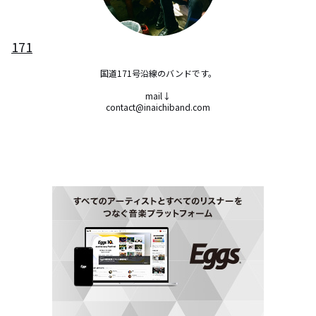
171
国道171号沿線のバンドです。

mail↓

contact@inaichiband.com