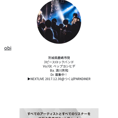
obi
茨城県鹿嶋市発

3ピースロックバンド

Vo/Gt. ベップヨシヒデ

Ba. 浪川芳和

Dr. 募集中！

▶︎NEXTLIVE 2017.12.30@つくばPARKDINER