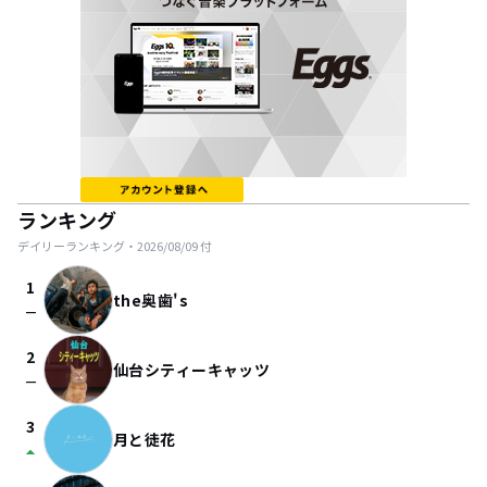
ランキング
デイリーランキング・
2026/08/09
付
1
the奥歯's
check_indeterminate_small
2
仙台シティーキャッツ
check_indeterminate_small
3
月と徒花
arrow_drop_up