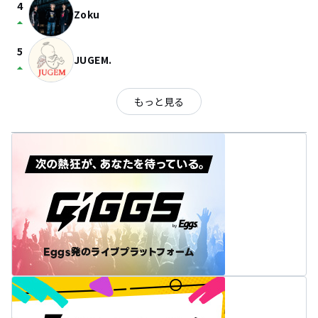
4
Zoku
arrow_drop_up
5
JUGEM.
arrow_drop_up
もっと見る