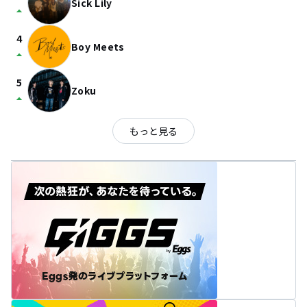
Sick Lily
arrow_drop_up
4
Boy Meets
arrow_drop_up
5
Zoku
arrow_drop_up
もっと見る