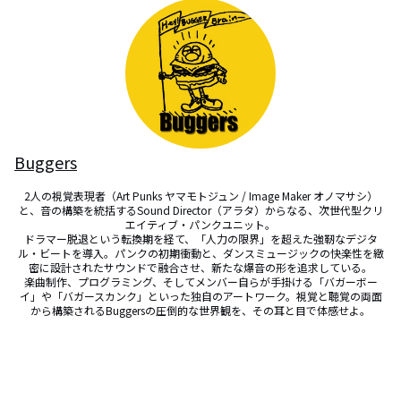
Buggers
2人の視覚表現者（Art Punks ヤマモトジュン / Image Maker オノマサシ）
と、音の構築を統括するSound Director（アラタ）からなる、次世代型クリ
エイティブ・パンクユニット。

​ドラマー脱退という転換期を経て、「人力の限界」を超えた強靭なデジタ
ル・ビートを導入。パンクの初期衝動と、ダンスミュージックの快楽性を緻
密に設計されたサウンドで融合させ、新たな爆音の形を追求している。

​楽曲制作、プログラミング、そしてメンバー自らが手掛ける「バガーボー
イ」や「バガースカンク」といった独自のアートワーク。視覚と聴覚の両面
から構築されるBuggersの圧倒的な世界観を、その耳と目で体感せよ。