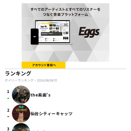
ランキング
デイリーランキング・
2026/08/08
付
1
the奥歯's
arrow_drop_up
2
仙台シティーキャッツ
arrow_drop_down
3