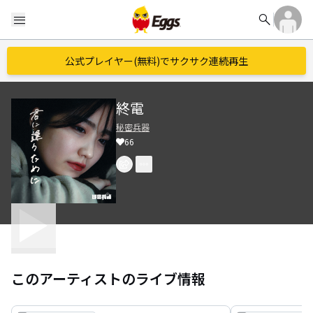
search
menu
公式プレイヤー(無料)でサクサク連続再生
終電
秘密兵器
66
このアーティストのライブ情報