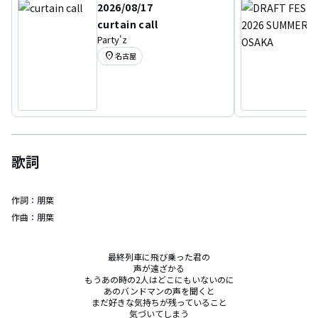
2026/08/17
curtain call
Party'z
location_on
名古屋
歌詞
作詞：
朋葉
作曲：
朋葉
最終列車に飛び乗った君の

声が遠ざかる

もうあの時の2人はどこにもいないのに

あのバンドマンの声を聞くと

まだ好きな気持ちが残っていること

気づいてしまう
