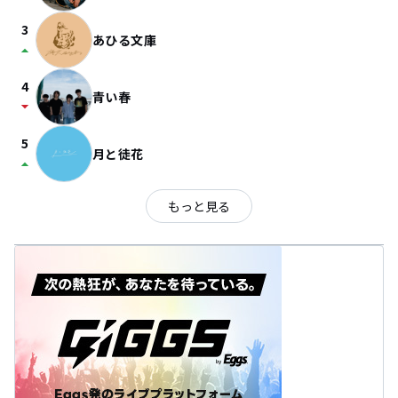
3
あひる文庫
arrow_drop_up
4
青い春
arrow_drop_down
5
月と徒花
arrow_drop_up
もっと見る