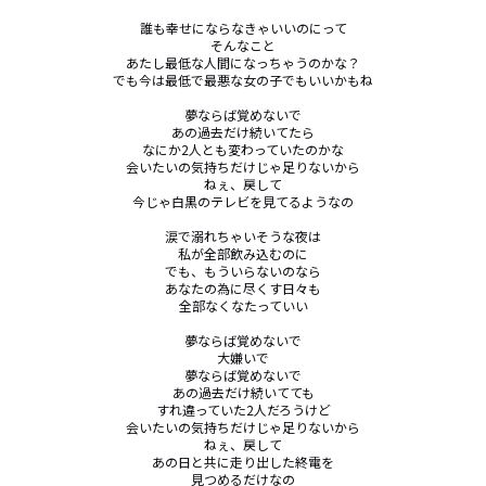
誰も幸せにならなきゃいいのにって

そんなこと

あたし最低な人間になっちゃうのかな？

でも今は最低で最悪な女の子でもいいかもね

夢ならば覚めないで

あの過去だけ続いてたら

なにか2人とも変わっていたのかな

会いたいの気持ちだけじゃ足りないから

ねぇ、戻して

今じゃ白黒のテレビを見てるようなの

涙で溺れちゃいそうな夜は

私が全部飲み込むのに

でも、もういらないのなら

あなたの為に尽くす日々も

全部なくなたっていい

夢ならば覚めないで

大嫌いで

夢ならば覚めないで

あの過去だけ続いてても

すれ違っていた2人だろうけど

会いたいの気持ちだけじゃ足りないから

ねぇ、戻して

あの日と共に走り出した終電を

見つめるだけなの
