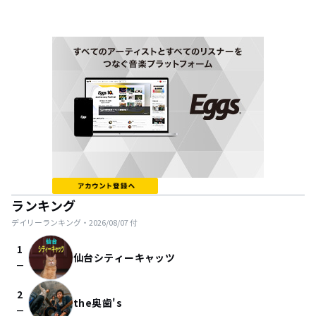
ランキング
デイリーランキング・
2026/08/07
付
1
仙台シティーキャッツ
check_indeterminate_small
2
the奥歯's
check_indeterminate_small