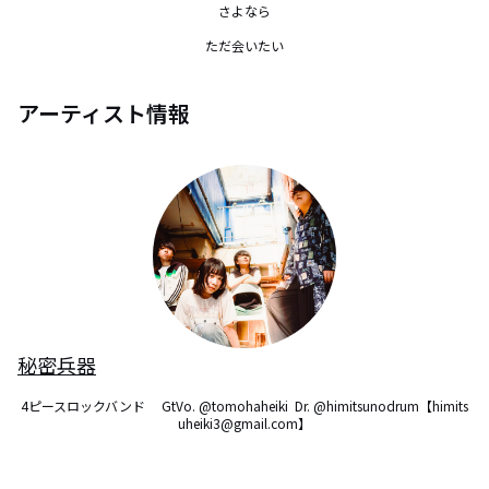
さよなら

ただ会いたい
アーティスト情報
秘密兵器
4ピースロックバンド　 GtVo. @tomohaheiki  Dr. @himitsunodrum【himits
uheiki3@gmail.com】