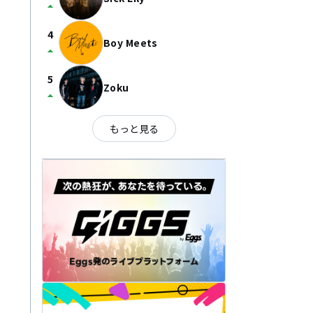
arrow_drop_up
4
Boy Meets
arrow_drop_up
5
Zoku
arrow_drop_up
もっと見る