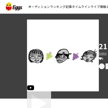
オーディション
ランキング
記事
タイムライン
ライブ情報
open_
21
SAWA
6