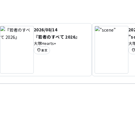
2026/08/14
20
『若者のすべて 2026』
”s
大塚Hearts+
大塚
location_on
location
東京