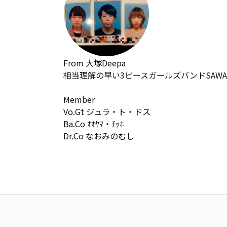
From 大塚Deepa 

相当理解の早い3ピースガールズバンドSAWA

Member

Vo.Gt ジュラ・ト・ドス

Ba.Co ｵｵﾔﾏ・ﾁｯﾎ

Dr.Co なおみのむし