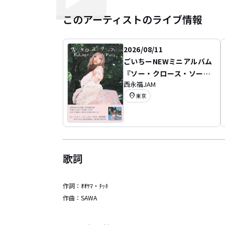
このアーティストのライブ情報
2026/08/11
ごいちーNEWミニアルバム
『ソー・クロース・ソー・
西永福JAM
ファー』 Release Party
location_on
東京
歌詞
作詞：
ｵｵﾔﾏ・ﾁｯﾎ
作曲：
SAWA