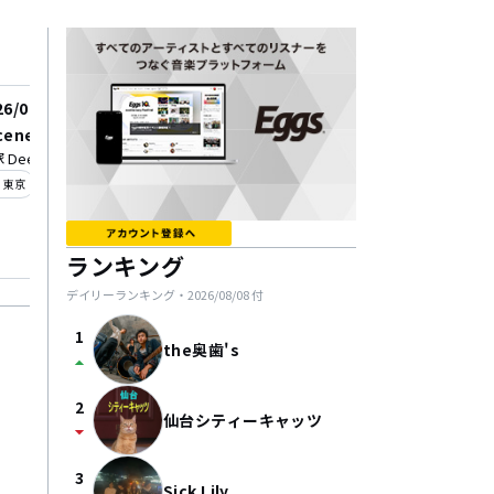
26/08/26
2026/08/27
cene”
アトレスティア 2nd digi
 Deepa
single 「Other side」
_on
LIVE labo YOYOGI
東京
ease Event
location_on
東京
ランキング
デイリーランキング・
2026/08/08
付
1
the奥歯's
arrow_drop_up
2
仙台シティーキャッツ
arrow_drop_down
3
Sick Lily