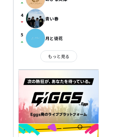
arrow_drop_up
4
青い春
arrow_drop_down
5
月と徒花
arrow_drop_up
もっと見る