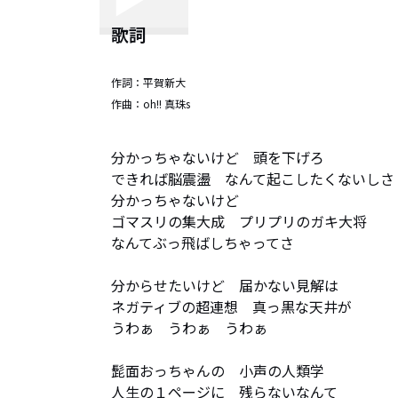
歌詞
作詞：
平賀新大
作曲：
oh!! 真珠s
分かっちゃないけど　頭を下げろ

できれば脳震盪　なんて起こしたくないしさ

分かっちゃないけど　

ゴマスリの集大成　プリプリのガキ大将

なんてぶっ飛ばしちゃってさ

分からせたいけど　届かない見解は

ネガティブの超連想　真っ黒な天井が

うわぁ　うわぁ　うわぁ

髭面おっちゃんの　小声の人類学

人生の１ページに　残らないなんて
