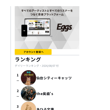
ランキング
デイリーランキング・
2026/08/07
付
1
仙台シティーキャッツ
check_indeterminate_small
2
the奥歯's
check_indeterminate_small
3
あひる文庫