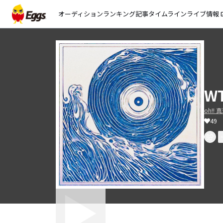
オーディション
ランキング
記事
タイムライン
ライブ情報
open_
W
oh!! 
49