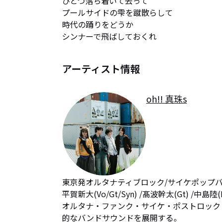
ひとつ落ち着いて去って

プールサイドの雫を蹴散らして

時代の踊りをどうか

シンナーで飛ばしておくれ
アーティスト情報
oh!! 真珠s
東京発オルタナティブロック/サイケポップバンド"
平賀新大(Vo/Gt/Syn) /髙波幹太(Gt) /中島陸
オルタナ・ファンク・サイケ・ポストロック
的なバンドサウンドを展開する。
