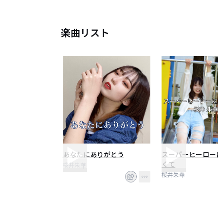
楽曲リスト
あなたにありがとう
スーパーヒーロー
くて
桜井朱華
桜井朱華